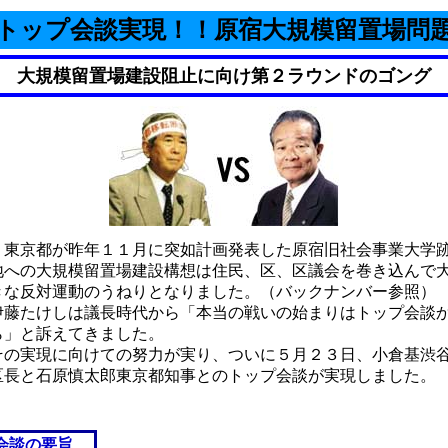
トップ会談実現！！原宿大規模留置場問
大規模留置場建設阻止に向け第２ラウンドのゴング
東京都が昨年１１月に突如計画発表した原宿旧社会事業大学
地への大規模留置場建設構想は住民、区、区議会を巻き込んで
きな反対運動のうねりとなりました。（バックナンバー参照）
伊藤たけしは議長時代から「本当の戦いの始まりはトップ会談
ら」と訴えてきました。
その実現に向けての努力が実り、ついに５月２３日、小倉基渋
区長と石原慎太郎東京都知事とのトップ会談が実現しました。
会談の要旨