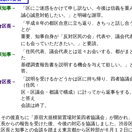
原知事－
「区にご迷惑をかけて申し訳ない。今後は信義を重
誠心誠意対処したい。」と明確な謝罪。
「平成８年の都区合意に立ち返り、きちっと話し合
倉区長－
とが
重要、知事自身が「反対区民の会」代表や、議会代
にも会っていただきたい。」と要請。
「住民代表、議会代表とは近々お会いする。都がま
原知事－
た
基礎調査報告書を説明する機会を与えて欲しい。」
答。
「説明を受けるかどうかは区に持ち帰り、四者協議
倉区長－
（住民・
区・区議会・都議で構成）に計ってから返事をする
と答え
会談は終了。
その後直ちに「原宿大規模留置場対策四者協議会」が開かれ
区長からの報告を受けた後、今後の対応を協議しました。渋谷
は区長と知事との会談を踏まえ東京都から区幹部が６月１２日